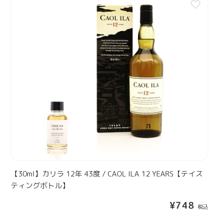
G
ル
3
A
】
0
V
m
U
l
L
】
I
カ
N
リ
1
ラ
6
1
Y
2
E
年
A
4
R
3
S
度
【
/
【30ml】カリラ 12年 43度 / CAOL ILA 12 YEARS【テイス
テ
C
ティングボトル】
イ
A
ス
通
¥748
O
テ
常