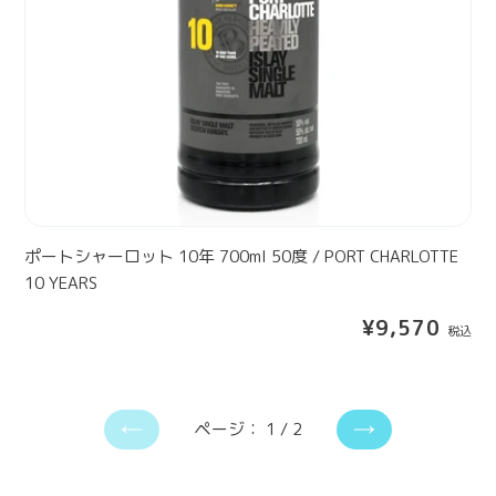
E
ル
ロ
A
】
ッ
R
ト
S
1
0
年
7
0
0
m
ポートシャーロット 10年 700ml 50度 / PORT CHARLOTTE
l
10 YEARS
5
通
¥9,570
0
常
度
価
/
格
P
ページ： 1 / 2
O
前
次
R
の
の
T
ペ
ペ