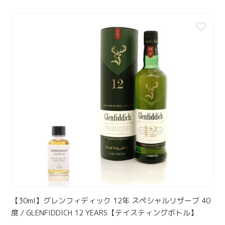
L
ィ
価
I
格
ン
【
L
グ
3
A
ボ
0
1
ト
m
2
ル
l
Y
】
】
E
グ
A
レ
R
ン
S
フ
【
ィ
テ
デ
イ
ィ
ス
ッ
テ
ク
ィ
1
【30ml】グレンフィディック 12年 スペシャルリザーブ 40
ン
2
度 / GLENFIDDICH 12 YEARS【テイスティングボトル】
グ
年