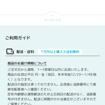
ー
ー
C
ジ
ジ
H
A
ページトップ
R
L
O
ご利用ガイド
T
T
E
配送・送料
1万円以上購入で送料無料
1
0
商品のお届け時期について
Y
ご注文日から通常、1～5営業日以内に出荷いたします。
E
商品の出荷は平日 月－金（祝日、年末年始12/29～1/4を除
A
く）となります。
R
配送日の指定は承っておりません。出荷後に追跡番号にて直
S
接宅配業者へご確認ください。
定形外郵便は通常郵送のため土日祝日の配送がなく、追跡番
号が付きません。配送に時間がかかる場合がございますので
ご留意ください。