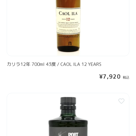
R
0
E
0
1
m
0
l
Y
4
E
3
A
度
R
/
S
C
カリラ12年 700ml 43度 / CAOL ILA 12 YEARS
【
A
テ
通
¥7,920
O
イ
常
L
ス
価
I
格
テ
ポ
L
ィ
ー
A
ン
ト
1
グ
シ
2
ボ
ャ
Y
ト
ー