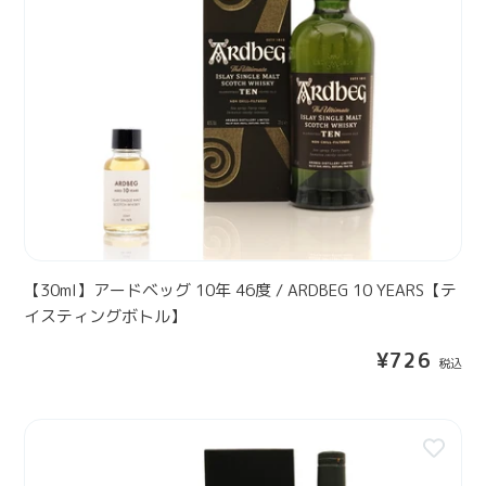
l
】
ア
ー
ド
ベ
ッ
グ
1
0
年
4
【30ml】アードベッグ 10年 46度 / ARDBEG 10 YEARS【テ
6
イスティングボトル】
度
通
¥726
/
常
A
価
R
格
【
D
3
B
0