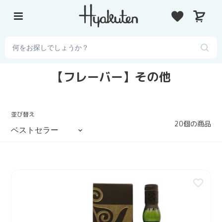
コ
カ
ン
ー
テ
ト
ン
ツ
に
コ
【フレーバー】その他
ス
キ
レ
ッ
ク
プ
並び替え
シ
20個の商品
す
ョ
る
ン
:
【
3
0
m