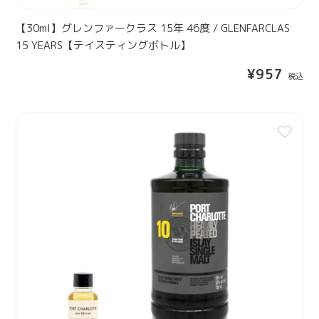
テ
ン
ス
イ
グ
1
【30ml】グレンファークラス 15年 46度 / GLENFARCLAS
ス
ボ
5
15 YEARS【テイスティングボトル】
テ
ト
年
ィ
通
¥957
ル
4
ン
常
】
6
グ
価
度
格
ボ
【
/
ト
3
G
ル
0
L
】
m
E
l
N
】
F
ポ
A
ー
R
ト
C
シ
L
ャ
A
ー
S