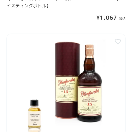
I
度
イスティングボトル】
D
/
D
通
¥1,067
B
I
常
A
C
価
L
格
H
【
B
1
3
L
2
0
A
Y
m
I
E
l
R
A
】
1
R
グ
5
S
レ
Y
【
ン
E
テ
フ
A
イ
ァ
R
ス
ー
S
テ
ク
【
ィ
ラ