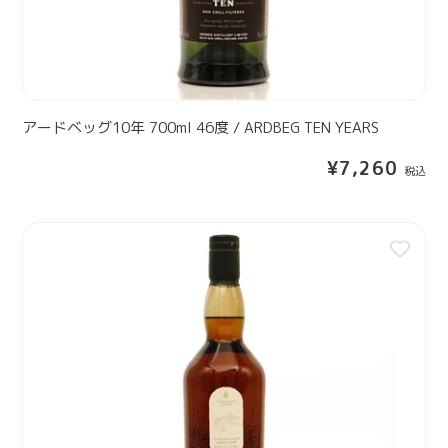
】
0
O
0
T
m
T
l
E
4
1
6
アードベッグ10年 700ml 46度 / ARDBEG TEN YEARS
0
度
Y
通
¥7,260
/
E
常
A
A
価
R
格
R
ラ
D
S
ガ
B
【
ヴ
E
テ
ー
G
イ
リ
T
ス
ン
E
テ
1
N
ィ
6
Y
ン
年
E