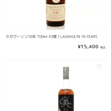
グ
7
A
ボ
0
R
ト
0
S
ル
m
】
l
4
3
ラガヴーリン16年 700ml 43度 / LAGAVULIN 16 YEARS
度
通
¥15,400
/
常
L
価
A
格
【
G
3
A
0
V
m
U
l
L
】
I
イ
N
ー
1
グ