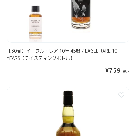
6
ル
Y
・
E
レ
A
ア
R
1
S
0
年
【30ml】イーグル・レア 10年 45度 / EAGLE RARE 10
4
YEARS【テイスティングボトル】
5
通
¥759
度
常
/
価
E
格
カ
A
リ
G
ラ
L
1
E
2
R
年
A
7