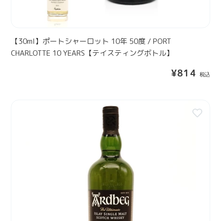
ロ
1
ッ
5
ト
Y
1
【30ml】ポートシャーロット 10年 50度 / PORT
E
0
CHARLOTTE 10 YEARS【テイスティングボトル】
A
年
R
通
¥814
5
S
常
0
【
価
度
格
テ
ア
/
イ
ー
P
ス
ド
O
テ
ベ
R
ィ
ッ
T
ン
グ
C
グ
1
H
ボ
0
A
ト
年
R
ル
7
L