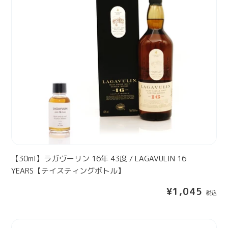
E
m
G
l
1
】
0
ラ
Y
ガ
E
ヴ
A
ー
R
リ
S
ン
【
1
テ
6
イ
年
ス
4
【30ml】ラガヴーリン 16年 43度 / LAGAVULIN 16
テ
3
YEARS【テイスティングボトル】
ィ
度
ン
通
¥1,045
/
グ
常
L
ボ
価
A
格
ト
【