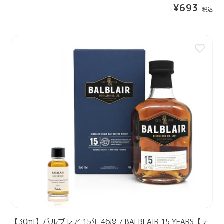
ボ
通
¥693
ス
ト
常
ペ
ル
価
シ
格
】
【
ャ
3
ル
0
リ
m
ザ
l
ー
】
ブ
バ
4
ル
0
ブ
度
レ
/
ア
G
1
L
5
E
年
N
4
F
6
【30ml】バルブレア 15年 46度 / BALBLAIR 15 YEARS【テ