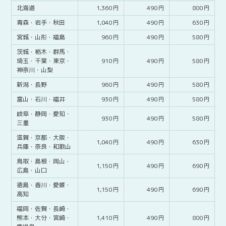
北海道
1,360
490
800
青森・
岩手・
秋田
1,040
490
630
宮城・
山形・
福島
960
490
580
茨城・
栃木・
群馬・
埼玉・
千葉・
東京・
910
490
580
神奈川・
山梨
新潟・
長野
960
490
580
富山・
石川・
福井
930
490
580
岐阜・
静岡・
愛知・
930
490
580
三重
滋賀・
京都・
大阪・
1,040
490
630
兵庫・
奈良・
和歌山
鳥取・
島根・
岡山・
1,150
490
690
広島・
山口
徳島・
香川・
愛媛・
1,150
490
690
高知
福岡・
佐賀・
長崎・
熊本・
大分・
宮崎・
1,410
490
800