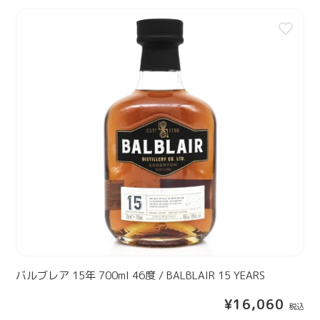
m
格
バ
l
ル
4
ブ
3
レ
度
ア
/
1
T
5
H
年
E
7
G
0
L
0
E
m
N
l
T
4
U
6
R
度
バルブレア 15年 700ml 46度 / BALBLAIR 15 YEARS
R
/
E
通
¥16,060
B
T
常