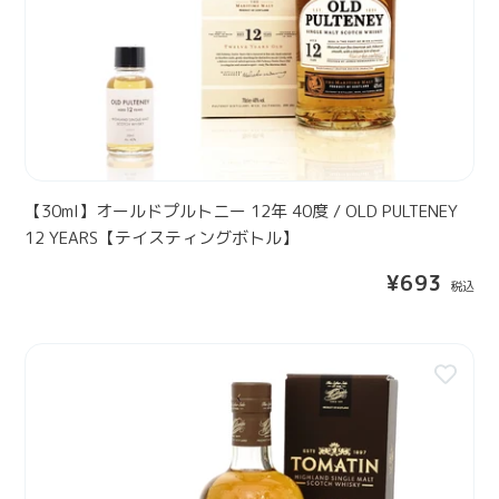
N
ル
A
ド
C
プ
H
ル
1
ト
2
ニ
Y
ー
E
1
【30ml】オールドプルトニー 12年 40度 / OLD PULTENEY
A
2
12 YEARS【テイスティングボトル】
R
年
S
通
¥693
4
【
常
0
テ
価
度
格
イ
【
/
ス
3
O
テ
0
L
ィ
m
D
ン
l
P
グ
】