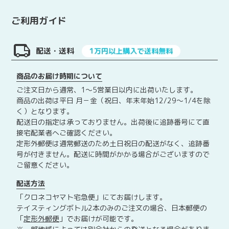
G
ご利用ガイド
L
E
N
配送・送料
1万円以上購入で送料無料
T
U
商品のお届け時期について
R
ご注文日から通常、1～5営業日以内に出荷いたします。
R
商品の出荷は平日 月－金（祝日、年末年始12/29～1/4を除
E
く）となります。
T
配送日の指定は承っておりません。出荷後に追跡番号にて直
S
接宅配業者へご確認ください。
定形外郵便は通常郵送のため土日祝日の配送がなく、追跡番
H
号が付きません。配送に時間がかかる場合がございますので
E
ご留意ください。
R
R
配送方法
Y
「クロネコヤマト宅急便」にてお届けします。
E
テイスティングボトル2本のみのご注文の場合、日本郵便の
D
「
定形外郵便
」でお届けが可能です。