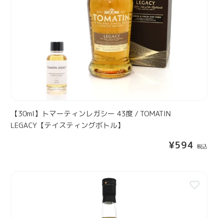
U
ボ
ト
L
ト
マ
T
ル
ー
E
】
テ
N
ィ
E
ン
Y
レ
1
ガ
2
シ
Y
ー
【30ml】トマーティンレガシー 43度 / TOMATIN
E
4
LEGACY【テイスティングボトル】
A
3
R
通
¥594
度
S
常
/
【
価
T
格
テ
ク
O
イ
ラ
M
ス
イ
A
テ
ヌ
T