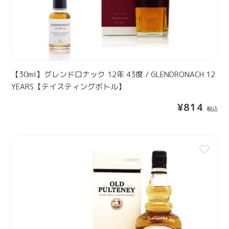
E
ロ
Y
ナ
1
ッ
2
ク
Y
1
E
2
【30ml】グレンドロナック 12年 43度 / GLENDRONACH 12
A
年
YEARS【テイスティングボトル】
R
4
S
通
¥814
3
常
度
価
/
格
【
G
3
L
0
E
m
N
l
D
】
R
オ
O
ー