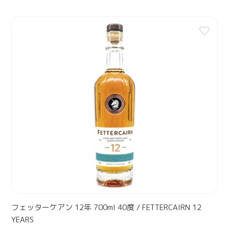
A
S
価
L
格
H
フ
B
E
ェ
L
R
ッ
A
R
タ
I
Y
ー
R
E
ケ
1
D
ア
5
I
ン
Y
T
1
E
I
2
A
O
年
R
N
7
S
0
0
m
l
フェッターケアン 12年 700ml 40度 / FETTERCAIRN 12
4
YEARS