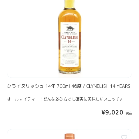
ィ
リ
I
ン
ッ
N
グ
シ
L
ボ
ュ
E
ト
1
G
ル
4
A
】
年
C
7
Y
0
【
0
テ
m
イ
l
クライヌリッシュ 14年 700ml 46度 / CLYNELISH 14 YEARS
ス
4
テ
オールマイティー！どんな飲み方でも確実に美味しいスコッチ♪
6
ィ
度
ン
通
¥9,020
/
常
グ
C
価
ボ
L
格
グ
ト
Y