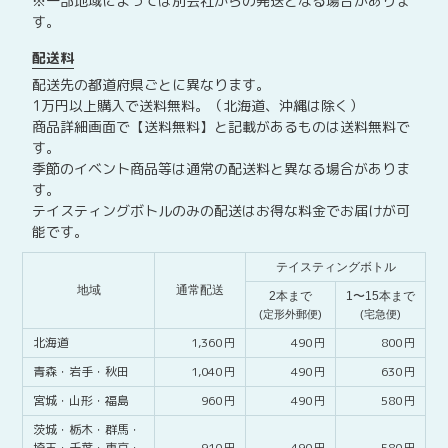
※一部地域によっては別会社からの発送となる場合がありま
I
す。
T
I
配送料
O
配送先の都道府県ごとに異なります。
N
1万円以上購入で送料無料。（北海道、沖縄は除く）
【
商品詳細画面で【送料無料】と記載があるものは送料無料で
テ
す。
季節のイベント商品等は通常の配送料と異なる場合がありま
イ
す。
ス
テイスティングボトルのみの配送はお得な料金でお届けが可
テ
能です。
ィ
ン
テイスティングボトル
グ
地域
通常配送
2本まで
1〜15本まで
ボ
(定形外郵便)
(宅急便)
ト
北海道
1,360
490
800
ル
青森・
岩手・
秋田
1,040
490
630
】
宮城・
山形・
福島
960
490
580
茨城・
栃木・
群馬・
埼玉・
千葉・
東京・
910
490
580