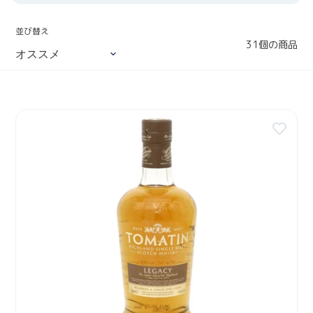
並び替え
31個の商品
ト
マ
ー
テ
ィ
ン
レ
ガ
シ
ー
7
0