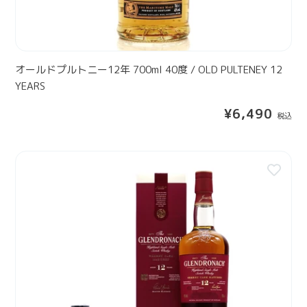
年
Y
7
0
0
m
オールドプルトニー12年 700ml 40度 / OLD PULTENEY 12
l
YEARS
4
通
¥6,490
0
常
度
価
/
格
【
O
3
L
0
D
m
P
l
U
】
L
グ
T
レ
E
ン
N
ド