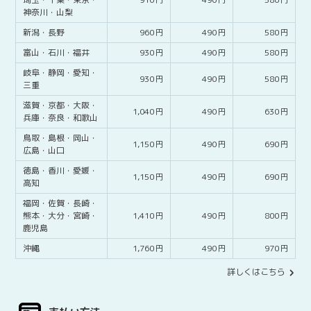
神奈川・
山梨
新潟・
長野
960
490
580
富山・
石川・
福井
930
490
580
岐阜・
静岡・
愛知・
930
490
580
三重
滋賀・
京都・
大阪・
1,040
490
630
兵庫・
奈良・
和歌山
鳥取・
島根・
岡山・
1,150
490
690
広島・
山口
徳島・
香川・
愛媛・
1,150
490
690
高知
福岡・
佐賀・
長崎・
熊本・
大分・
宮崎・
1,410
490
800
鹿児島
沖縄
1,760
490
970
詳しくはこちら