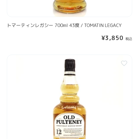
0
m
l
4
トマーティンレガシー 700ml 43度 / TOMATIN LEGACY
3
通
¥3,850
度
常
/
価
T
格
オ
O
ー
M
ル
A
ド
T
プ
I
ル
N
ト
L
ニ
E
ー
G
1
A
2
C