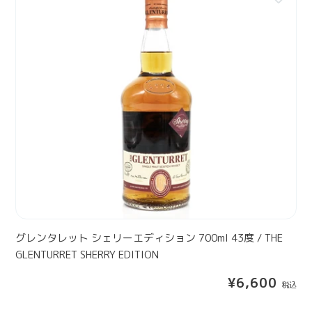
レ
ル
N
ン
】
E
タ
L
レ
I
ッ
S
ト
H
シ
1
ェ
4
リ
Y
ー
E
エ
A
デ
R
ィ
S
シ
ョ
グレンタレット シェリーエディション 700ml 43度 / THE
ン
GLENTURRET SHERRY EDITION
7
通
¥6,600
0
常
0
価