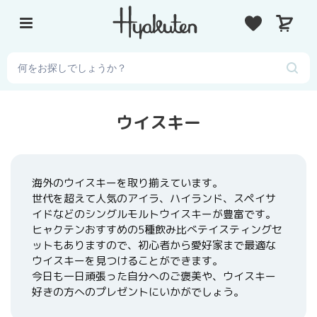
コ
カ
ン
ー
テ
ト
ン
ツ
に
ス
コ
ウイスキー
キ
レ
ッ
ク
プ
シ
す
海外のウイスキーを取り揃えています。
る
ョ
世代を超えて人気のアイラ、ハイランド、スペイサ
イドなどのシングルモルトウイスキーが豊富です。
ン
ヒャクテンおすすめの5種飲み比べテイスティングセ
:
ットもありますので、初心者から愛好家まで最適な
ウイスキーを見つけることができます。
今日も一日頑張った自分へのご褒美や、ウイスキー
好きの方へのプレゼントにいかがでしょう。