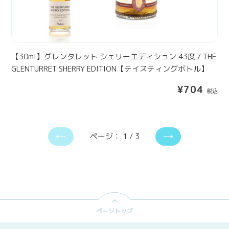
4
ッ
Y
ト
E
シ
A
ェ
R
リ
【30ml】グレンタレット シェリーエディション 43度 / THE
S
ー
GLENTURRET SHERRY EDITION【テイスティングボトル】
【
エ
テ
通
¥704
デ
イ
常
ィ
ス
価
シ
格
テ
ョ
ィ
ページ： 1 / 3
ン
前
次
ン
4
の
の
グ
3
ペ
ペ
ボ
ー
ー
度
ト
ジ
ジ
/
ル
T
】
ページトップ
H
E