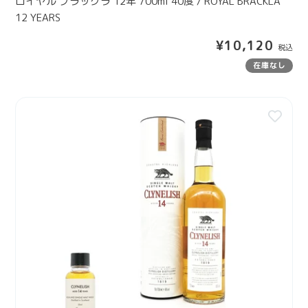
ロイヤル ブラックラ 12年 700ml 40度 / ROYAL BRACKLA
R
l
12 YEARS
S
4
通
¥10,120
0
常
度
在庫なし
価
/
格
R
【
O
3
Y
0
A
m
L
l
B
】
R
ク
A
ラ
C
イ
K
ヌ
L
リ
A
ッ
1
シ