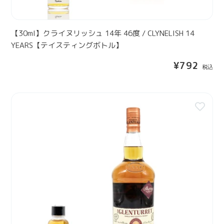
2
ュ
Y
1
E
4
【30ml】クライヌリッシュ 14年 46度 / CLYNELISH 14
A
年
YEARS【テイスティングボトル】
R
4
S
通
¥792
6
常
度
価
/
格
【
C
3
L
0
Y
m
N
l
E
】
L
グ
I
レ
S
ン
H
タ
1
レ