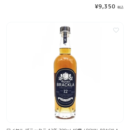
0
通
¥9,350
度
常
/
価
F
格
ロ
E
イ
T
ヤ
T
ル
E
ブ
R
ラ
C
ッ
A
ク
I
ラ
R
1
N
2
1
年
2
7
Y
0
E
0
A
m