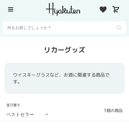
コ
カ
ン
ー
テ
ト
ン
ツ
に
ス
コ
リカーグッズ
キ
レ
ッ
ク
プ
シ
す
ウイスキーグラスなど、お酒に関連する商品で
る
ョ
す。
ン
:
並び替え
3個の商品