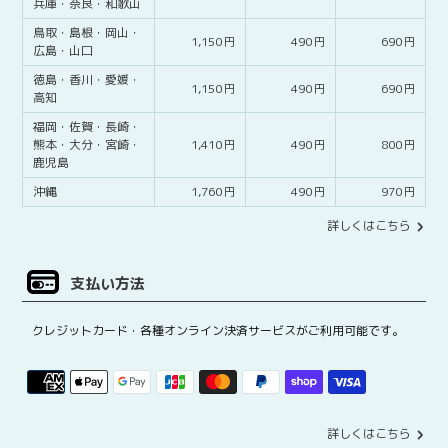
兵庫・
奈良・
和歌山
鳥取・
島根・
岡山・
1,150
490
690
広島・
山口
徳島・
香川・
愛媛・
1,150
490
690
高知
福岡・
佐賀・
長崎・
熊本・
大分・
宮崎・
1,410
490
800
鹿児島
沖縄
1,760
490
970
詳しくはこちら
支払い方法
クレジットカード・各種オンライン決済サービスがご利用可能です。
詳しくはこちら