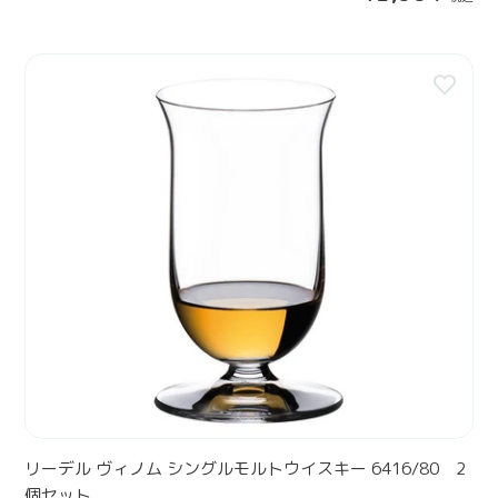
常
ー
価
2
格
リ
4
ー
1
デ
4
ル
/
ヴ
2
ィ
2
ノ
ム
シ
ン
グ
ル
モ
ル
ト
ウ
リーデル ヴィノム シングルモルトウイスキー 6416/80 2
イ
個セット