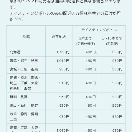
季節のイベント商品等は通常の配送料と異なる場合がありま
す。
テイスティングボトルのみの配送はお得な料金でお届けが可
能です。
テイスティングボトル
地域
通常配送
2本まで
1〜15本まで
(定形外郵便)
(宅急便)
北海道
1,360
490
800
青森・
岩手・
秋田
1,040
490
630
宮城・
山形・
福島
960
490
580
茨城・
栃木・
群馬・
埼玉・
千葉・
東京・
910
490
580
神奈川・
山梨
新潟・
長野
960
490
580
富山・
石川・
福井
930
490
580
岐阜・
静岡・
愛知・
930
490
580
三重
滋賀・
京都・
大阪・
1,040
490
630