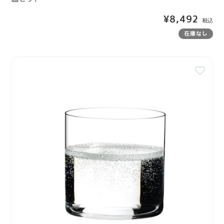
ス
通
¥8,492
キ
常
ー
在庫なし
価
6
格
4
リ
1
ー
6
デ
/
ル
8
H
0
2
O
2
ウ
個
ォ
セ
ー
ッ
タ
ト
ー
0
4