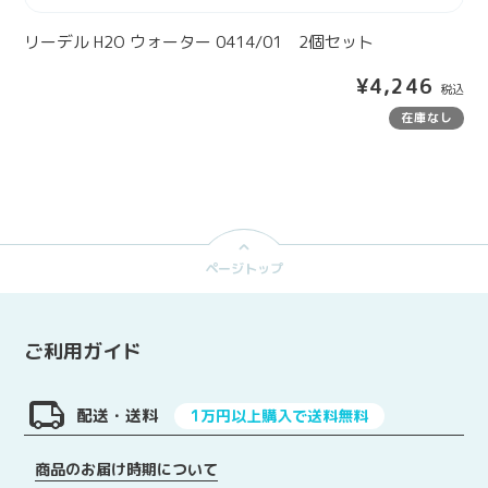
1
4
リーデル H2O ウォーター 0414/01 2個セット
/
通
¥4,246
0
常
1
在庫なし
価
格
2
個
セ
ッ
ページトップ
ト
ご利用ガイド
配送・送料
1万円以上購入で送料無料
商品のお届け時期について