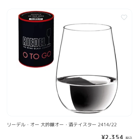
リ
ー
デ
ル
・
オ
ー
大
吟
醸
オ
ー
・
酒
テ
イ
リーデル・オー 大吟醸オー・酒テイスター 2414/22
ス
通
¥2,354
タ