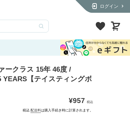
ログイン
【12本飲み比べセット】パッケージをリニューアルしました
100mlサイズのテイス
カ
ー
ト
ークラス 15年 46度 /
 15 YEARS【テイスティングボ
通
¥957
常
税込
配送料
は購入手続き時に計算されます。
価
格