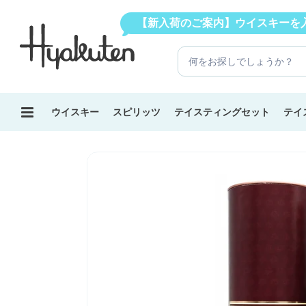
コ
トをリリースしました
【新入荷のご案内】ウイスキーを
ン
テ
ン
ツ
に
ス
ウイスキー
スピリッツ
テイスティングセット
テイ
キ
ッ
プ
す
る