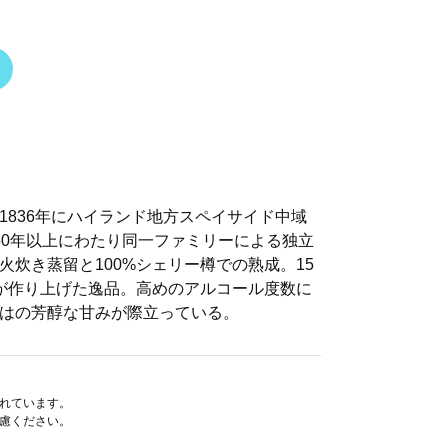
1836年にハイランド地方スペイサイド中域
50年以上にわたり同一ファミリーによる独立
火炊き蒸留と100%シェリー樽での熟成。15
が作り上げた逸品。高めのアルコール度数に
はの芳醇な甘みが際立っている。
されています。
遠慮ください。