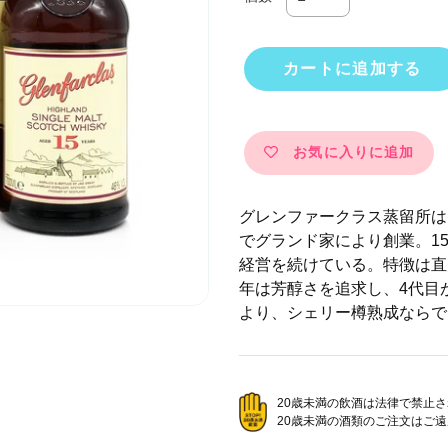
カートに追加する
お気に入りに追加
カ
ー
グレンファークラス蒸留所は
ト
でグランド家により創業。1
に
経営を続けている。特徴は直
商
年は芳醇さを追求し、4代目
品
より、シェリー樽熟成ならで
を
追
加
す
20歳未満の飲酒は法律で禁止
20歳未満の酒類のご注文はご
る