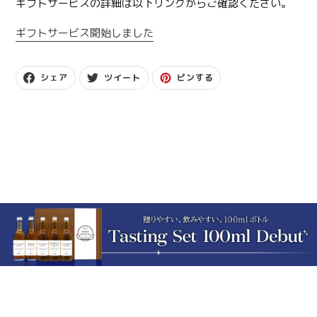
ギフトサービスの詳細は以下リンクからご確認ください。
ギフトサービス開始しました
F
T
P
シェア
ツイート
ピンする
A
W
I
C
I
N
E
T
T
B
T
E
O
E
R
O
R
E
K
に
S
で
投
T
シ
稿
で
ェ
す
ピ
ア
る
ン
す
す
る
る