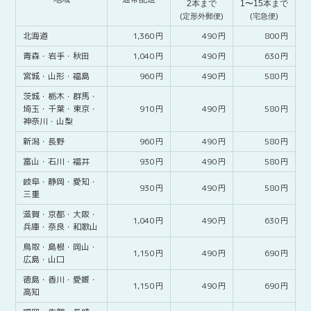
2本まで
1〜15本まで
(定形外郵便)
(宅急便)
北海道
1,360
490
800
青森・
岩手・
秋田
1,040
490
630
宮城・
山形・
福島
960
490
580
茨城・
栃木・
群馬・
埼玉・
千葉・
東京・
910
490
580
神奈川・
山梨
新潟・
長野
960
490
580
富山・
石川・
福井
930
490
580
岐阜・
静岡・
愛知・
930
490
580
三重
滋賀・
京都・
大阪・
1,040
490
630
兵庫・
奈良・
和歌山
鳥取・
島根・
岡山・
1,150
490
690
広島・
山口
徳島・
香川・
愛媛・
1,150
490
690
高知