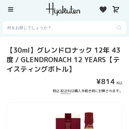
コ
カ
ン
ー
テ
ト
ン
ツ
に
ス
【30ml】グレンドロナック 12年 43
キ
度 / GLENDRONACH 12 YEARS【テ
ッ
プ
イスティングボトル】
す
る
通
¥814
常
税込
配送料
は購入手続き時に計算されます。
価
格