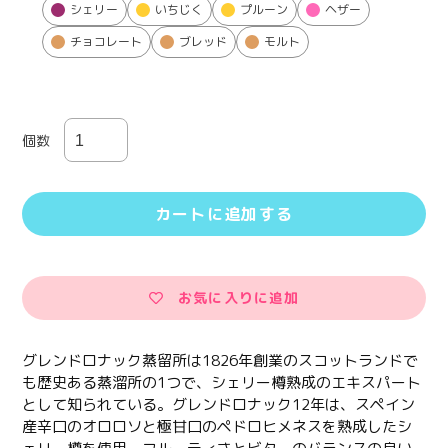
シェリー
いちじく
プルーン
ヘザー
チョコレート
ブレッド
モルト
個数
カートに追加する
お気に入りに追加
カ
ー
グレンドロナック蒸留所は1826年創業のスコットランドで
ト
も歴史ある蒸溜所の1つで、シェリー樽熟成のエキスパート
に
として知られている。グレンドロナック12年は、スペイン
商
産辛口のオロロソと極甘口のペドロヒメネスを熟成したシ
品