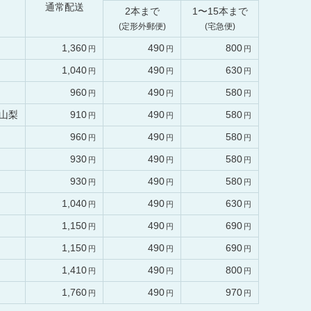
通常配送
2本まで
1〜15本まで
(定形外郵便)
(宅急便)
1,360
490
800
1,040
490
630
960
490
580
山梨
910
490
580
960
490
580
930
490
580
930
490
580
1,040
490
630
1,150
490
690
1,150
490
690
1,410
490
800
1,760
490
970