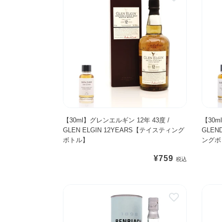
3
3
0
0
m
m
l
l
】
】
グ
グ
レ
レ
ン
ン
エ
ド
ル
ロ
ギ
ナ
【30ml】グレンエルギン 12年 43度 /
【30m
GLEN ELGIN 12YEARS【テイスティング
GLEN
ン
ッ
ボトル】
ングボ
1
ク
2
1
通
¥759
年
2
常
4
年
価
【
【
3
4
格
3
3
度
3
0
0
/
度