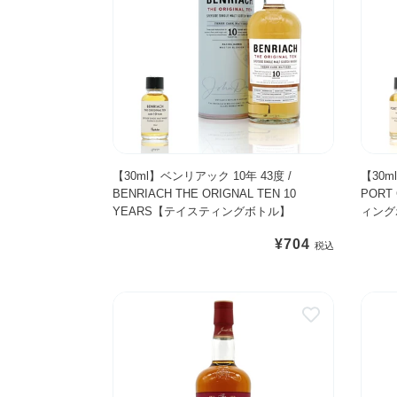
m
m
G
/
l
l
L
G
】
】
E
L
ベ
ポ
N
E
ン
ー
E
N
リ
ト
L
D
ア
シ
G
R
ッ
ャ
I
O
ク
ー
【30ml】ベンリアック 10年 43度 /
【30m
N
N
BENRIACH THE ORIGNAL TEN 10
PORT
1
ロ
1
A
YEARS【テイスティングボトル】
ィング
0
ッ
2
C
年
ト
Y
H
通
¥704
4
1
E
1
常
3
0
A
2
価
グ
グ
度
年
R
Y
格
レ
レ
/
5
S
E
ン
ン
B
0
【
A
ド
モ
E
度
テ
R
ロ
ー
N
/
イ
S