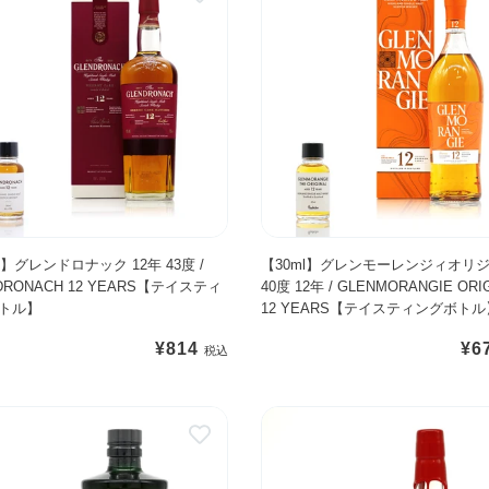
ン
3
0
:
m
l
】
グ
レ
ン
モ
ー
レ
l】グレンドロナック 12年 43度 /
【30ml】グレンモーレンジィオリ
DRONACH 12 YEARS【テイスティ
40度 12年 / GLENMORANGIE ORI
ン
トル】
12 YEARS【テイスティングボトル
ジ
ィ
通
¥814
通
¥6
オ
常
常
リ
価
価
【
ジ
格
格
3
ナ
0
ル