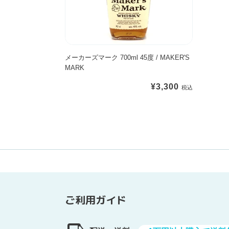
ク
D
度
0
S
7
R
/
Y
【
0
O
G
E
テ
0
N
L
A
イ
m
メーカーズマーク 700ml 45度 / MAKER'S
A
E
R
ス
MARK
l
C
N
S
テ
4
H
M
【
ィ
通
¥3,300
5
1
O
テ
ン
常
度
2
R
イ
グ
価
/
Y
A
ス
ボ
格
M
E
N
テ
ト
A
A
G
ィ
ル
K
R
I
ン
】
E
S
E
グ
R
O
ボ
'
R
ト
ご利用ガイド
S
I
ル
M
G
】