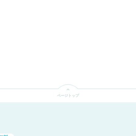
ス
C
テ
H
ィ
T
ン
H
グ
E
ボ
O
ト
R
ル
I
】
G
I
N
A
L
ページトップ
T
E
N
1
0