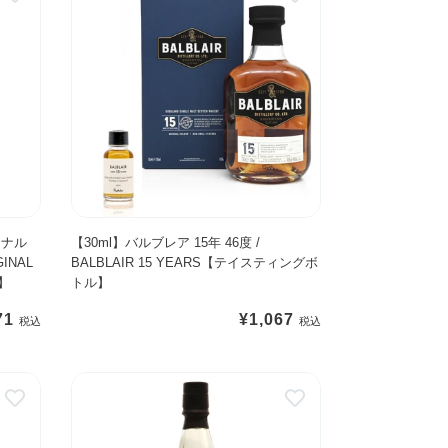
3
0
m
l
】
バ
ル
ブ
レ
ア
1
ジナル
【30ml】バルブレア 15年 46度 /
GINAL
BALBLAIR 15 YEARS【テイスティングボ
5
】
トル】
年
4
71
通
¥1,067
6
常
度
価
グ
/
格
レ
B
ン
A