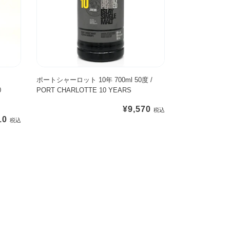
ー
N
ン
ロ
E
グ
ッ
L
ボ
ト
G
ト
1
I
ル
0
N
】
年
ポートシャーロット 10年 700ml 50度 /
1
0
PORT CHARLOTTE 10 YEARS
7
2
0
Y
通
¥9,570
0
E
10
常
m
A
価
l
R
格
5
S
0
度
/
P
O
R