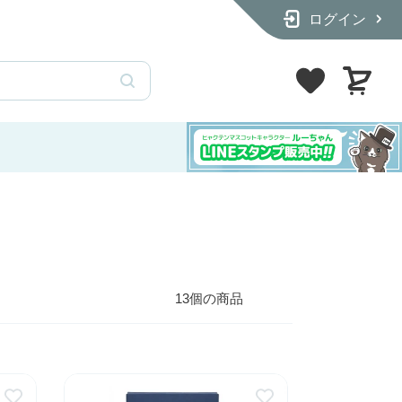
ログイン
ーを入荷しました
カ
ー
ト
13個の商品
【