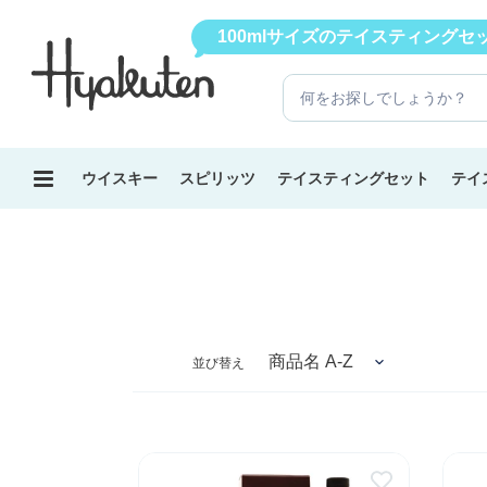
コ
【12本飲み比べセット】パッケージをリニューアルしました
100mlサイズのテイスティング
ン
テ
ン
ツ
に
ス
ウイスキー
スピリッツ
テイスティングセット
テイ
キ
ッ
プ
す
る
並び替え
【
【