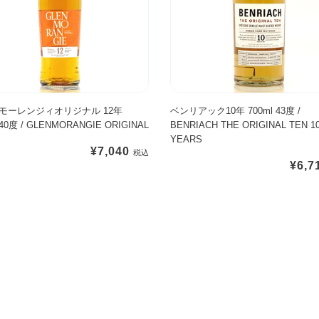
ク
R
O
1
'
R
0
S
I
年
M
G
7
A
I
0
R
N
0
モーレンジィオリジナル 12年
ベンリアック10年 700ml 43度 /
K
A
 40度 / GLENMORANGIE ORIGINAL
BENRIACH THE ORIGINAL TEN 1
m
【
L
YEARS
l
テ
1
通
¥7,040
4
イ
通
¥6,7
2
常
3
ス
常
Y
価
度
テ
価
E
格
/
ィ
格
A
B
ン
R
E
グ
S
N
ボ
【
R
ト
テ
I
ル
イ
A
】