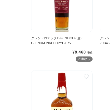
ナ
レ
R
P
ス
【
ッ
ン
I
O
テ
テ
ク
ジ
A
R
ィ
イ
1
ィ
C
T
ン
ス
2
オ
H
C
グ
テ
年
リ
T
H
ボ
ィ
7
ジ
グレンドロナック12年 700ml 43度 /
グレン
H
A
ト
ン
GLENDRONACH 12YEARS
700ml
0
ナ
E
R
ル
グ
0
ル
O
L
】
ボ
通
¥9,460
m
1
R
O
ト
常
在庫なし
l
2
I
T
ル
価
4
年
G
T
】
格
メ
3
7
N
E
ー
度
0
A
1
カ
/
0
L
0
ー
G
m
T
Y
ズ
L
l
E
E
マ
E
4
N
A
ー
N
0
1
R