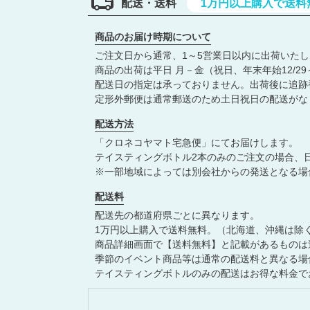
A
I
配送・送料
1万円以上購入で送料
R
N
K
A
商品のお届け時期について
L
ご注文日から通常、1～5営業日以内に出荷いた
商品の出荷は平日 月－金（祝日、年末年始12/29
配送日の指定は承っておりません。出荷後に追跡
定形外郵便は通常郵送のため土日祝日の配送がな
配送方法
「クロネコヤマト宅急便」にてお届けします。
テイスティングボトル2本のみのご注文の場合、
※一部地域によっては別会社からの発送となる場
配送料
配送先の都道府県ごとに異なります。
1万円以上購入で送料無料。（北海道、沖縄は除
商品詳細画面で【送料無料】と記載があるものは
季節のイベント商品等は通常の配送料と異なる場
テイスティングボトルのみの配送はお得な料金で