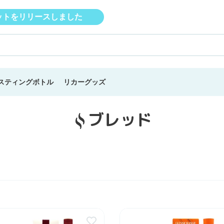
セットをリリースしました
【新入荷のご案内】ウイスキ
スティングボトル
リカーグッズ
ブレッド
コ
レ
ク
シ
ョ
【