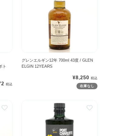
エ
L
ル
B
ギ
L
ン
A
1
I
2
R
年
1
7
5
0
グレンエルギン12年 700ml 43度 / GLEN
Y
グボト
ELGIN 12YEARS
0
E
m
A
通
¥8,250
l
R
72
常
在庫なし
4
S
価
3
【
格
ポ
度
テ
ー
/
イ
ト
G
ス
シ
L
テ
ャ
E
ィ