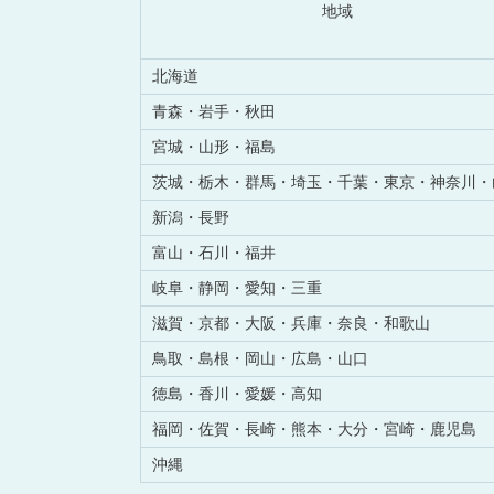
地域
北海道
青森・
岩手・
秋田
宮城・
山形・
福島
茨城・
栃木・
群馬・
埼玉・
千葉・
東京・
神奈川・
新潟・
長野
富山・
石川・
福井
岐阜・
静岡・
愛知・
三重
滋賀・
京都・
大阪・
兵庫・
奈良・
和歌山
鳥取・
島根・
岡山・
広島・
山口
徳島・
香川・
愛媛・
高知
福岡・
佐賀・
長崎・
熊本・
大分・
宮崎・
鹿児島
沖縄