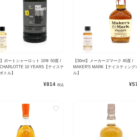
m
4
l
0
】
度
メ
1
ー
2
カ
年
ー
/
ズ
G
マ
l】ポートシャーロット 10年 50度 /
【30ml】メーカーズマーク 45度 /
L
 CHARLOTTE 10 YEARS【テイステ
MAKER'S MARK【テイスティン
ー
E
ボトル】
ル】
ク
N
4
M
通
¥814
通
¥5
5
O
常
常
度
R
価
価
ベ
/
A
格
格
ン
M
N
リ
A
G
ア
K
I
ッ
E
E