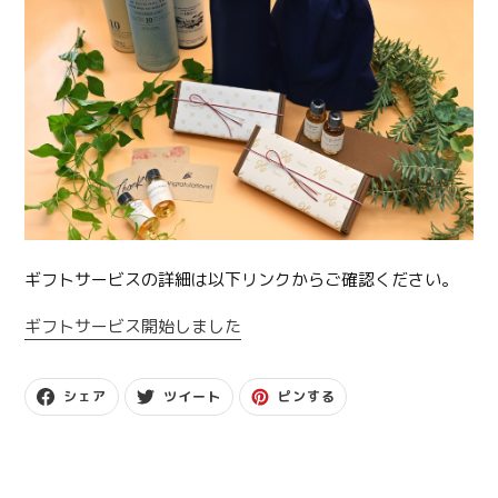
ギフトサービスの詳細は以下リンクからご確認ください。
ギフトサービス開始しました
F
T
P
シェア
ツイート
ピンする
A
W
I
C
I
N
E
T
T
B
T
E
O
E
R
O
R
E
K
に
S