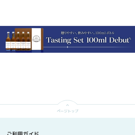
で
投
T
シ
稿
で
ェ
す
ピ
ア
る
ン
す
す
る
る
ページトップ
ご利用ガイド