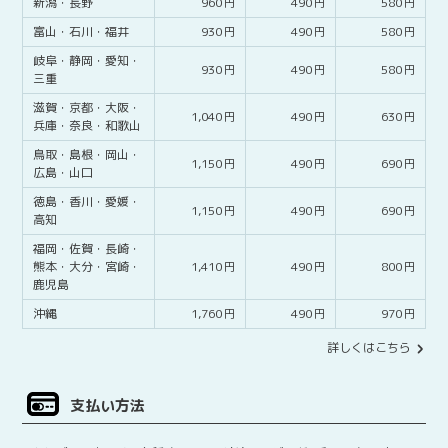
新潟・
長野
960
490
580
富山・
石川・
福井
930
490
580
岐阜・
静岡・
愛知・
930
490
580
三重
滋賀・
京都・
大阪・
1,040
490
630
兵庫・
奈良・
和歌山
鳥取・
島根・
岡山・
1,150
490
690
広島・
山口
徳島・
香川・
愛媛・
1,150
490
690
高知
福岡・
佐賀・
長崎・
熊本・
大分・
宮崎・
1,410
490
800
鹿児島
沖縄
1,760
490
970
詳しくはこちら
支払い方法