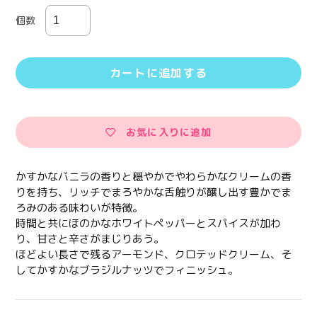
個数
カートに追加する
お気に入りに追加
カ
ー
かすかなバニラの香りと穏やかでやわらかなクリームの香
ト
りを持ち、リッチでまろやかな舌触りが醸し出す豊かでま
に
ろみのある味わいが特徴。
商
時間と共にほのかなホワイトペッパーとスパイスが加わ
品
り、甘さと辛さがまじりあう。
を
ほどよい長さで残るアーモンド、クロテッドクリーム、そ
追
してかすかなブラジルナッツでフィニッシュ。
加
す
る