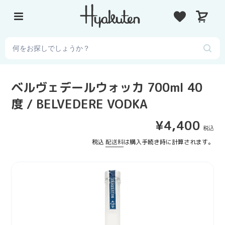
コ
カ
ン
ー
テ
ト
ン
ツ
に
ス
ベルヴェデールウォッカ 700ml 40
キ
度 / BELVEDERE VODKA
ッ
プ
通
¥4,400
す
常
る
税込
配送料
は購入手続き時に計算されます。
価
格