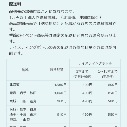
配送料
配送先の都道府県ごとに異なります。
1万円以上購入で送料無料。（北海道、沖縄は除く）
商品詳細画面で【送料無料】と記載があるものは送料無料で
す。
季節のイベント商品等は通常の配送料と異なる場合がありま
す。
テイスティングボトルのみの配送はお得な料金でお届けが可
能です。
テイスティングボトル
地域
通常配送
2本まで
1〜15本まで
(定形外郵便)
(宅急便)
北海道
1,360
490
800
青森・
岩手・
秋田
1,040
490
630
宮城・
山形・
福島
960
490
580
茨城・
栃木・
群馬・
埼玉・
千葉・
東京・
910
490
580
神奈川・
山梨