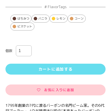
# FlavorTags
はちみつ
バニラ
レモン
コーン
ビスケット
個数
カートに追加する
お気に入りに追加
カ
ー
1795年創業の7代に渡るバーボンの名門ビーム家。その6代
ト
目ブッカー・ノウが禁酒法以前の"本来あったバーボンの