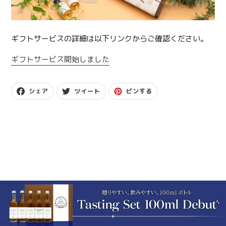
ギフトサービスの詳細は以下リンクからご確認ください。
ギフトサービス開始しました
F
T
P
シェア
ツイート
ピンする
A
W
I
C
I
N
E
T
T
B
T
E
O
E
R
O
R
E
K
に
S
で
投
T
シ
稿
で
ェ
す
ピ
ア
る
ン
す
す
る
る