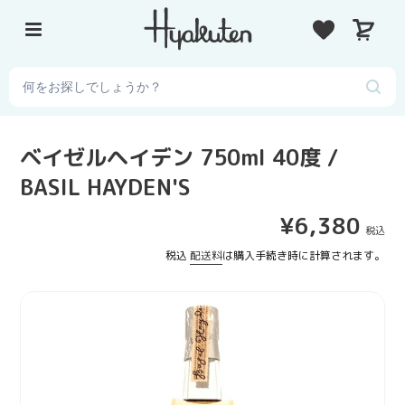
コ
カ
ン
ー
テ
ト
ン
ツ
に
ス
ベイゼルヘイデン 750ml 40度 /
キ
BASIL HAYDEN'S
ッ
プ
通
¥6,380
す
常
る
税込
配送料
は購入手続き時に計算されます。
価
格