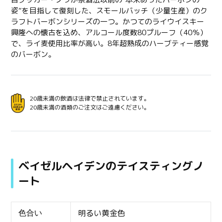
に
姿”を目指して復刻した、スモールバッチ（少量生産）のク
商
ラフトバーボンシリーズの一つ。かつてのライウイスキー
品
興隆への懐古を込め、アルコール度数80プルーフ（40％）
を
で、ライ麦使用比率が高い。8年超熟成のハーブティー感覚
追
のバーボン。
加
す
る
20歳未満の飲酒は法律で禁止されています。
20歳未満の酒類のご注文はご遠慮ください。
ベイゼルヘイデンのテイスティングノ
ート
明るい黄金色
色合い