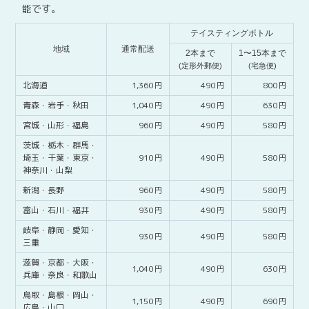
能です。
テイスティングボトル
地域
通常配送
2本まで
1〜15本まで
(定形外郵便)
(宅急便)
北海道
1,360
490
800
青森・
岩手・
秋田
1,040
490
630
宮城・
山形・
福島
960
490
580
茨城・
栃木・
群馬・
埼玉・
千葉・
東京・
910
490
580
神奈川・
山梨
新潟・
長野
960
490
580
富山・
石川・
福井
930
490
580
岐阜・
静岡・
愛知・
930
490
580
三重
滋賀・
京都・
大阪・
1,040
490
630
兵庫・
奈良・
和歌山
鳥取・
島根・
岡山・
1,150
490
690
広島・
山口