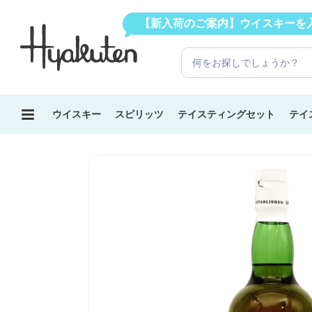
コ
トをリリースしました
【新入荷のご案内】ウイスキーを
ン
テ
ン
ツ
に
ス
ウイスキー
スピリッツ
テイスティングセット
テイ
キ
ッ
プ
す
る