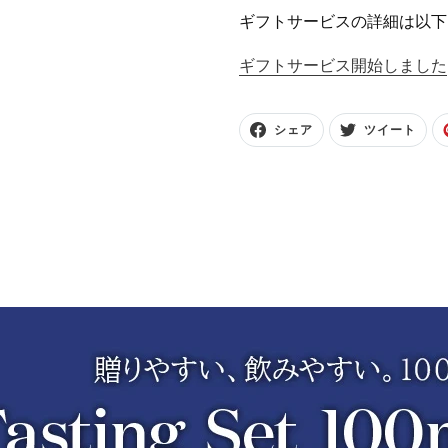
ギフトサービスの詳細は以下
ギフトサービス開始しました
F
T
シェア
ツイート
A
W
C
I
E
T
B
T
O
E
O
R
K
に
で
投
シ
稿
ェ
す
ア
る
す
る