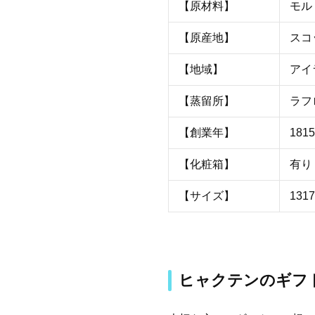
【原材料】
モル
【原産地】
スコ
【地域】
アイ
【蒸留所】
ラフ
【創業年】
181
【化粧箱】
有り
【サイズ】
1317
ヒャクテンのギフ