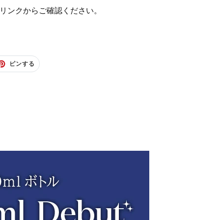
リンクからご確認ください。
P
ピンする
I
N
T
E
R
E
S
T
で
ピ
ン
す
る