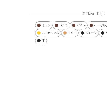
# FlavorTags
オーク
バニラ
パイン
ヘーゼル
パイナップル
モルト
スモーク
薬