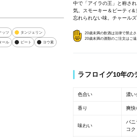
に
中で「アイラの王」と称され
商
気。スモーキー＆ピーティ&
品
忘れられない味。チャールズ
を
追
ナッツ
タンジェリン
20歳未満の飲酒は法律で禁止
加
20歳未満の酒類のご注文はご
タール
ピート
ヨウ素
す
る
ラフロイグ10年
色合い
濃い
香り
爽快
バニ
味わい
コク