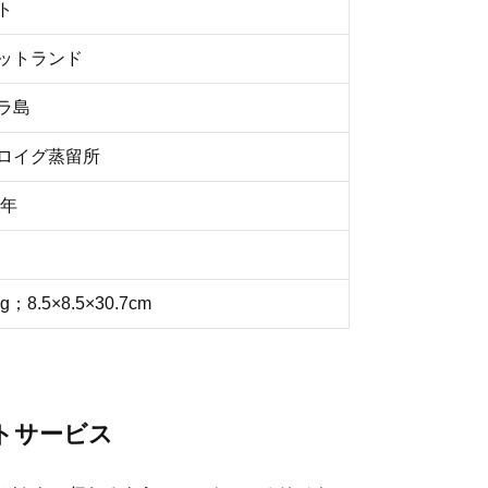
ト
ットランド
ラ島
ロイグ蒸留所
5年
g；8.5×8.5×30.7cm
トサービス