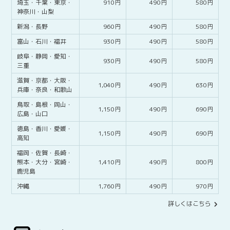
埼玉・
千葉・
東京・
910
490
580
神奈川・
山梨
新潟・
長野
960
490
580
富山・
石川・
福井
930
490
580
岐阜・
静岡・
愛知・
930
490
580
三重
滋賀・
京都・
大阪・
1,040
490
630
兵庫・
奈良・
和歌山
鳥取・
島根・
岡山・
1,150
490
690
広島・
山口
徳島・
香川・
愛媛・
1,150
490
690
高知
福岡・
佐賀・
長崎・
熊本・
大分・
宮崎・
1,410
490
800
鹿児島
沖縄
1,760
490
970
詳しくはこちら