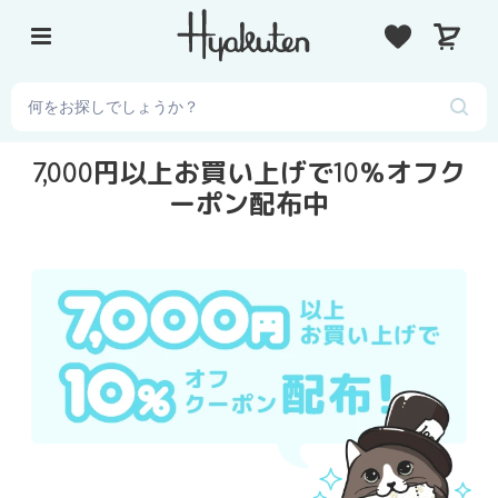
コ
カ
ン
ー
テ
ト
ン
ツ
に
7,000円以上お買い上げで10％オフク
ス
キ
ーポン配布中
ッ
プ
す
る