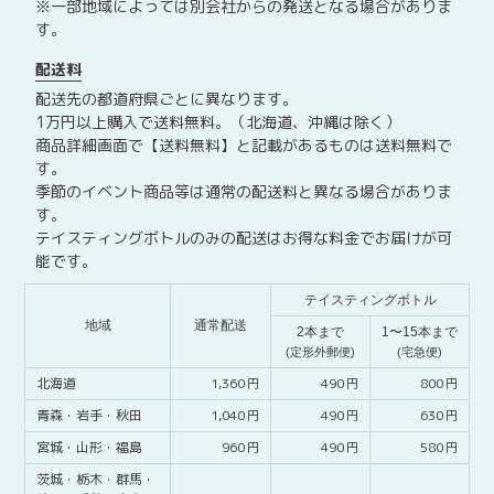
※一部地域によっては別会社からの発送となる場合がありま
す。
配送料
配送先の都道府県ごとに異なります。
1万円以上購入で送料無料。（北海道、沖縄は除く）
商品詳細画面で【送料無料】と記載があるものは送料無料で
す。
季節のイベント商品等は通常の配送料と異なる場合がありま
す。
テイスティングボトルのみの配送はお得な料金でお届けが可
能です。
テイスティングボトル
地域
通常配送
2本まで
1〜15本まで
(定形外郵便)
(宅急便)
北海道
1,360
490
800
青森・
岩手・
秋田
1,040
490
630
宮城・
山形・
福島
960
490
580
茨城・
栃木・
群馬・