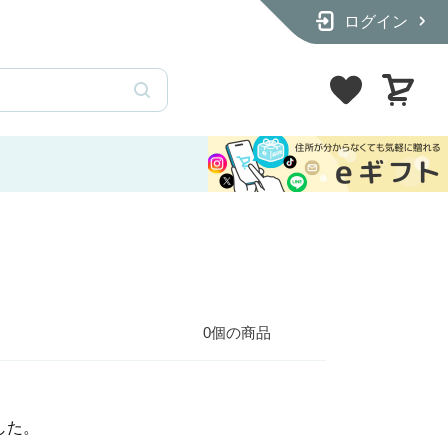
ログイン
ーを入荷しました
カ
ー
ト
0個の商品
した。