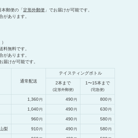
日本郵便の「
定形外郵便
」でお届けが可能です。
合があります。
く）
送料無料です。
合があります。
お届けが可能です。
テイスティングボトル
通常配送
2本まで
1〜15本まで
(定形外郵便)
(宅急便)
1,360
490
800
1,040
490
630
960
490
580
山梨
910
490
580