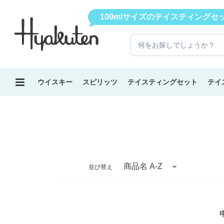
コ
【12本飲み比べセット】パッケージをリニューアルしました
100mlサイズのテイスティング
ン
テ
ン
ツ
に
ス
ウイスキー
スピリッツ
テイスティングセット
テイ
キ
ッ
プ
す
る
並び替え