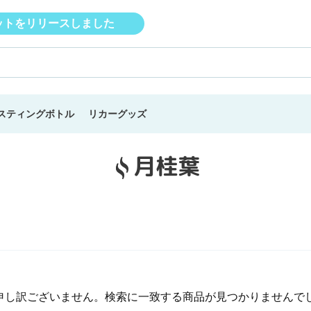
セットをリリースしました
【新入荷のご案内】ウイスキ
スティングボトル
リカーグッズ
月桂葉
コ
レ
ク
シ
ョ
申し訳ございません。検索に一致する商品が見つかりませんで