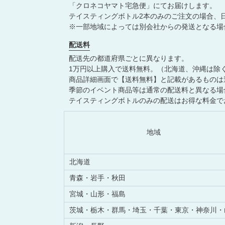
「クロネコヤマト宅急便」にてお届けします。
テイスティングボトル2本のみのご注文の場合、
※一部地域によっては別会社からの発送となる場
配送料
配送先の都道府県ごとに異なります。
1万円以上購入で送料無料。（北海道、沖縄は除
商品詳細画面で【送料無料】と記載があるものは
季節のイベント商品等は通常の配送料と異なる場
テイスティングボトルのみの配送はお得な料金で
地域
北海道
青森・
岩手・
秋田
宮城・
山形・
福島
茨城・
栃木・
群馬・
埼玉・
千葉・
東京・
神奈川・