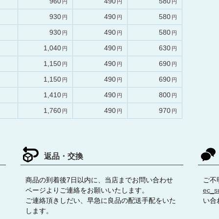
960
490
580
930
490
580
930
490
580
1,040
490
630
1,150
490
690
1,150
490
690
1,410
490
800
1,760
490
970
返品・交換
商品の到着後7日以内に、当店までお問い合わせ
ご不
ページよりご連絡をお願いいたします。
ec_s
ご連絡頂きしだい、早急に良品の配送手配をいた
い合
します。