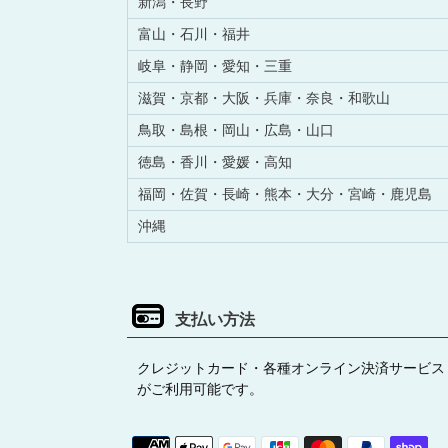
新潟・
長野
富山・
石川・
福井
岐阜・
静岡・
愛知・
三重
滋賀・
京都・
大阪・
兵庫・
奈良・
和歌山
鳥取・
島根・
岡山・
広島・
山口
徳島・
香川・
愛媛・
高知
福岡・
佐賀・
長崎・
熊本・
大分・
宮崎・
鹿児島
沖縄
支払い方法
クレジットカード・各種オンライン決済サービス
がご利用可能です。